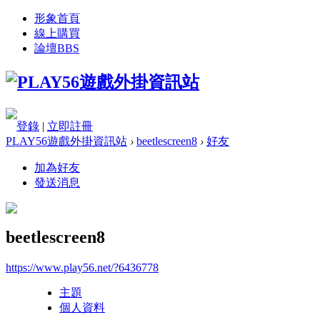
形象首頁
線上購買
論壇
BBS
登錄
|
立即註冊
PLAY56遊戲外掛資訊站
›
beetlescreen8
›
好友
加為好友
發送消息
beetlescreen8
https://www.play56.net/?6436778
主題
個人資料