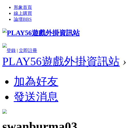
形象首頁
線上購買
論壇
BBS
登錄
|
立即註冊
PLAY56遊戲外掛資訊站
›
加為好友
發送消息
swanburma03