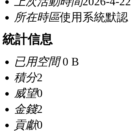
上次活動時間
2026-4-22
所在時區
使用系統默認
統計信息
已用空間
0 B
積分
2
威望
0
金錢
2
貢獻
0