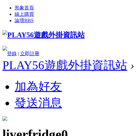
形象首頁
線上購買
論壇
BBS
登錄
|
立即註冊
PLAY56遊戲外掛資訊站
›
加為好友
發送消息
liverfridge0