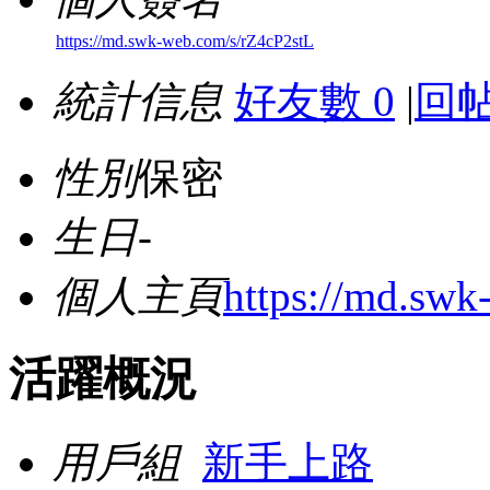
https://md.swk-web.com/s/rZ4cP2stL
統計信息
好友數 0
|
回帖
性別
保密
生日
-
個人主頁
https://md.swk
活躍概況
用戶組
新手上路