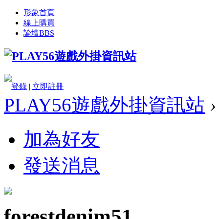
形象首頁
線上購買
論壇
BBS
登錄
|
立即註冊
PLAY56遊戲外掛資訊站
›
加為好友
發送消息
forestdenim51