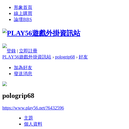
形象首頁
線上購買
論壇
BBS
登錄
|
立即註冊
PLAY56遊戲外掛資訊站
›
pologrip68
›
好友
加為好友
發送消息
pologrip68
https://www.play56.net/?6432596
主題
個人資料