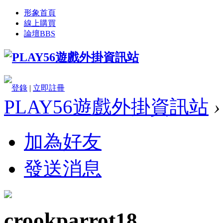
形象首頁
線上購買
論壇
BBS
登錄
|
立即註冊
PLAY56遊戲外掛資訊站
›
加為好友
發送消息
crookparrot18