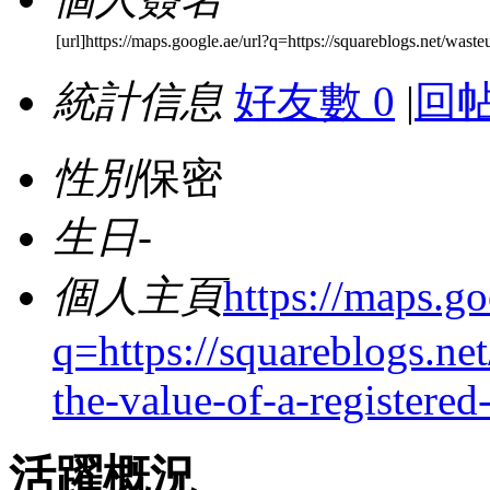
[url]https://maps.google.ae/url?q=https://squareblogs.net/wast
統計信息
好友數 0
|
回帖
性別
保密
生日
-
個人主頁
https://maps.go
q=https://squareblogs.ne
the-value-of-a-registered
活躍概況