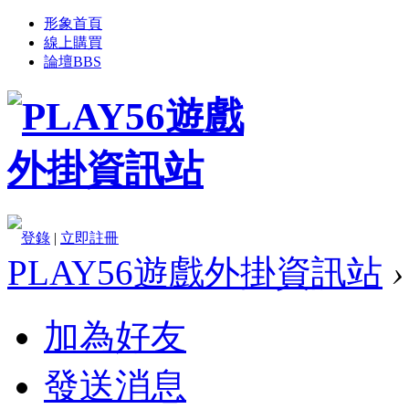
形象首頁
線上購買
論壇
BBS
登錄
|
立即註冊
PLAY56遊戲外掛資訊站
›
加為好友
發送消息