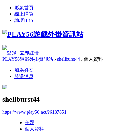
形象首頁
線上購買
論壇
BBS
登錄
|
立即註冊
PLAY56遊戲外掛資訊站
›
shellburst44
›
個人資料
加為好友
發送消息
shellburst44
https://www.play56.net/?6137851
主題
個人資料