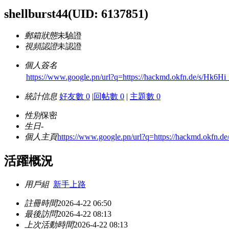
shellburst44
(UID: 6137851)
郵箱狀態
未驗證
視頻認證
未認證
個人簽名
https://www.google.pn/url?q=https://hackmd.okfn.de/s/Hk6Hi
統計信息
好友數 0
|
回帖數 0
|
主題數 0
性別
保密
生日
-
個人主頁
https://www.google.pn/url?q=https://hackmd.okfn.d
活躍概況
用戶組
新手上路
註冊時間
2026-4-22 06:50
最後訪問
2026-4-22 08:13
上次活動時間
2026-4-22 08:13