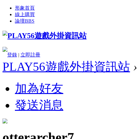
形象首頁
線上購買
論壇
BBS
登錄
|
立即註冊
PLAY56遊戲外掛資訊站
›
加為好友
發送消息
otterarcher7