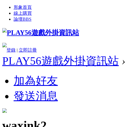
形象首頁
線上購買
論壇
BBS
登錄
|
立即註冊
PLAY56遊戲外掛資訊站
›
加為好友
發送消息
waxink2