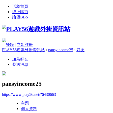
形象首頁
線上購買
論壇
BBS
登錄
|
立即註冊
PLAY56遊戲外掛資訊站
›
pansyincome25
›
好友
加為好友
發送消息
pansyincome25
https://www.play56.net/?6430663
主題
個人資料