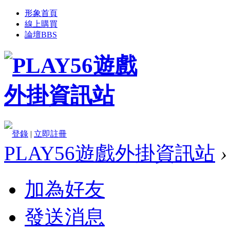
形象首頁
線上購買
論壇
BBS
登錄
|
立即註冊
PLAY56遊戲外掛資訊站
›
加為好友
發送消息