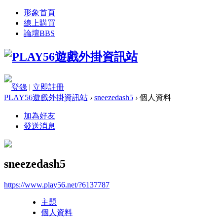
形象首頁
線上購買
論壇
BBS
登錄
|
立即註冊
PLAY56遊戲外掛資訊站
›
sneezedash5
›
個人資料
加為好友
發送消息
sneezedash5
https://www.play56.net/?6137787
主題
個人資料