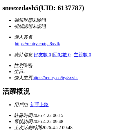
sneezedash5
(UID: 6137787)
郵箱狀態
未驗證
視頻認證
未認證
個人簽名
https://rentry.co/tga8xvik
統計信息
好友數 0
|
回帖數 0
|
主題數 0
性別
保密
生日
-
個人主頁
https://rentry.co/tga8xvik
活躍概況
用戶組
新手上路
註冊時間
2026-4-22 06:15
最後訪問
2026-4-22 09:48
上次活動時間
2026-4-22 09:48