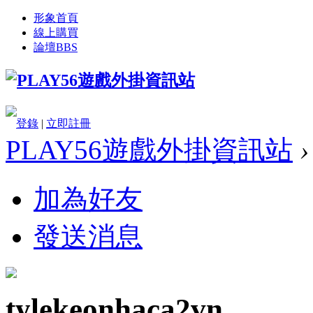
形象首頁
線上購買
論壇
BBS
登錄
|
立即註冊
PLAY56遊戲外掛資訊站
›
加為好友
發送消息
tylekeonhaca2vn