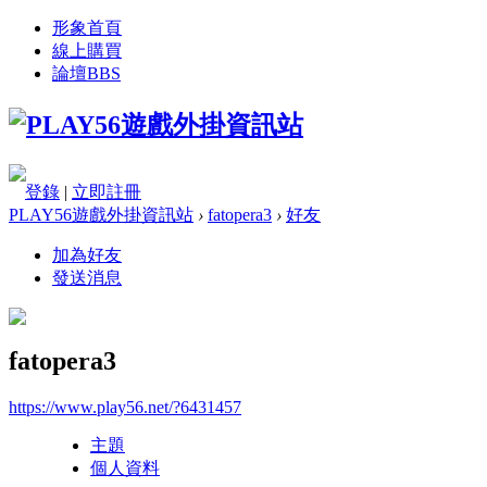
形象首頁
線上購買
論壇
BBS
登錄
|
立即註冊
PLAY56遊戲外掛資訊站
›
fatopera3
›
好友
加為好友
發送消息
fatopera3
https://www.play56.net/?6431457
主題
個人資料