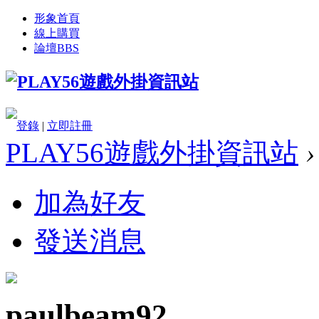
形象首頁
線上購買
論壇
BBS
登錄
|
立即註冊
PLAY56遊戲外掛資訊站
›
加為好友
發送消息
paulbeam92