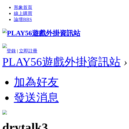
形象首頁
線上購買
論壇
BBS
登錄
|
立即註冊
PLAY56遊戲外掛資訊站
›
加為好友
發送消息
drytalk3