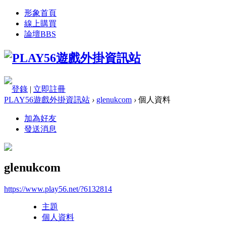
形象首頁
線上購買
論壇
BBS
登錄
|
立即註冊
PLAY56遊戲外掛資訊站
›
glenukcom
›
個人資料
加為好友
發送消息
glenukcom
https://www.play56.net/?6132814
主題
個人資料