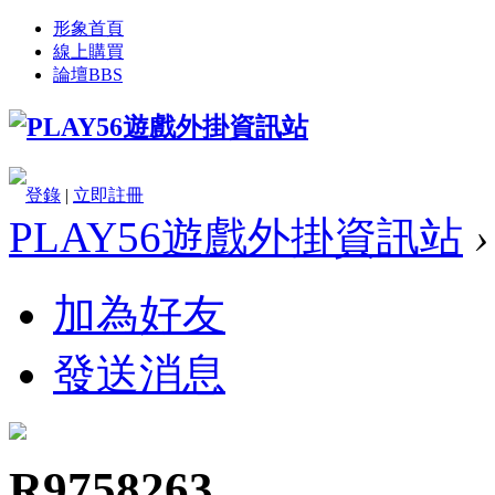
形象首頁
線上購買
論壇
BBS
登錄
|
立即註冊
PLAY56遊戲外掛資訊站
›
加為好友
發送消息
R9758263