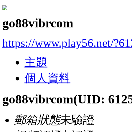
go88vibrcom
https://www.play56.net/?6
主題
個人資料
go88vibrcom
(UID: 612
郵箱狀態
未驗證