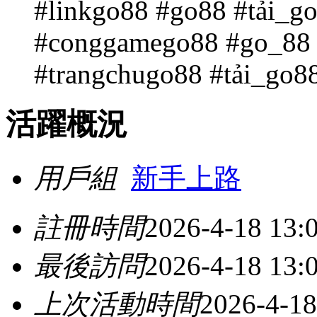
#linkgo88 #go88 #tải_g
#conggamego88 #go_88 #
#trangchugo88 #tải_go8
活躍概況
用戶組
新手上路
註冊時間
2026-4-18 13:
最後訪問
2026-4-18 13:
上次活動時間
2026-4-18