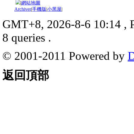
|
網站地圖
Archiver
|
手機版
|
小黑屋
|
GMT+8, 2026-8-6 10:14
, 
8 queries .
© 2001-2011 Powered by
D
返回頂部