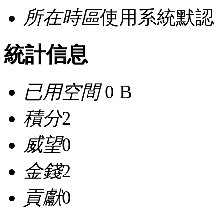
所在時區
使用系統默認
統計信息
已用空間
0 B
積分
2
威望
0
金錢
2
貢獻
0