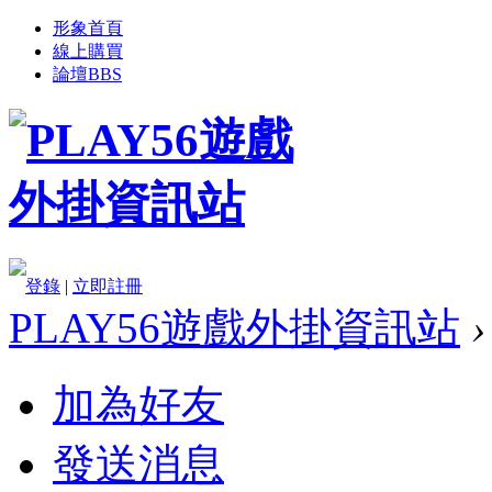
形象首頁
線上購買
論壇
BBS
登錄
|
立即註冊
PLAY56遊戲外掛資訊站
›
加為好友
發送消息