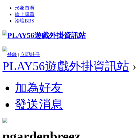
形象首頁
線上購買
論壇
BBS
登錄
|
立即註冊
PLAY56遊戲外掛資訊站
›
加為好友
發送消息
pgardenbreez