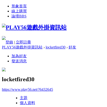
形象首頁
線上購買
論壇
BBS
登錄
|
立即註冊
PLAY56遊戲外掛資訊站
›
locketfired30
›
好友
加為好友
發送消息
locketfired30
https://www.play56.net/?6432645
主題
個人資料