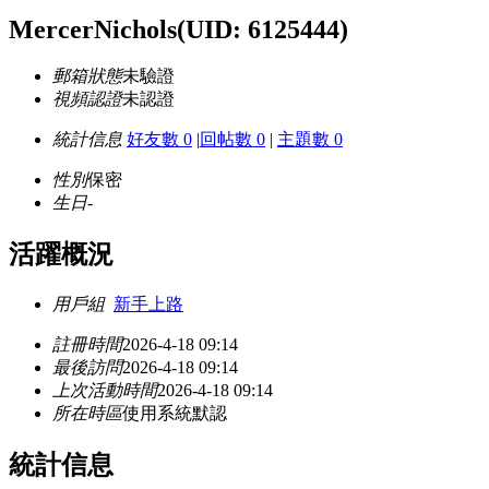
MercerNichols
(UID: 6125444)
郵箱狀態
未驗證
視頻認證
未認證
統計信息
好友數 0
|
回帖數 0
|
主題數 0
性別
保密
生日
-
活躍概況
用戶組
新手上路
註冊時間
2026-4-18 09:14
最後訪問
2026-4-18 09:14
上次活動時間
2026-4-18 09:14
所在時區
使用系統默認
統計信息