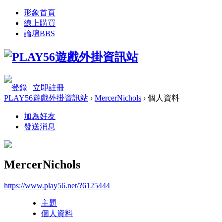
形象首頁
線上購買
論壇
BBS
登錄
|
立即註冊
PLAY56遊戲外掛資訊站
›
MercerNichols
›
個人資料
加為好友
發送消息
MercerNichols
https://www.play56.net/?6125444
主題
個人資料