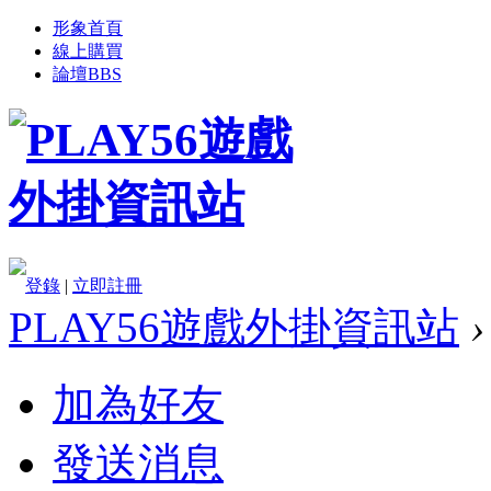
形象首頁
線上購買
論壇
BBS
登錄
|
立即註冊
PLAY56遊戲外掛資訊站
›
加為好友
發送消息