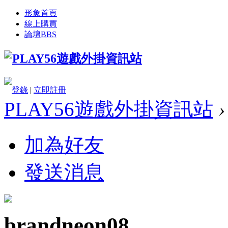
形象首頁
線上購買
論壇
BBS
登錄
|
立即註冊
PLAY56遊戲外掛資訊站
›
加為好友
發送消息
brandneon08