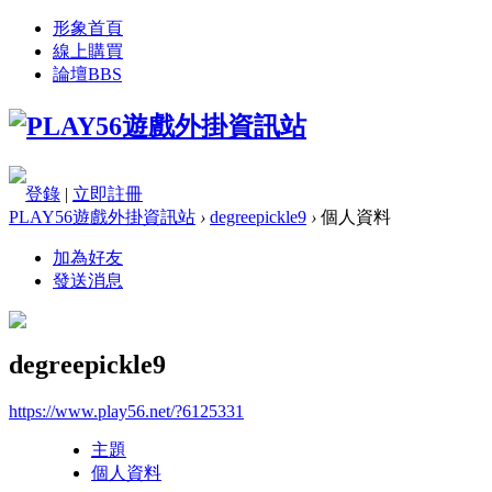
形象首頁
線上購買
論壇
BBS
登錄
|
立即註冊
PLAY56遊戲外掛資訊站
›
degreepickle9
›
個人資料
加為好友
發送消息
degreepickle9
https://www.play56.net/?6125331
主題
個人資料