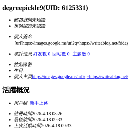
degreepickle9
(UID: 6125331)
郵箱狀態
未驗證
視頻認證
未認證
個人簽名
[url]https://images.google.ms/url?q=https://writeablog.net/frid
統計信息
好友數 0
|
回帖數 0
|
主題數 0
性別
保密
生日
-
個人主頁
https://images.google.ms/url?q=https://writeablog.net/
活躍概況
用戶組
新手上路
註冊時間
2026-4-18 08:26
最後訪問
2026-4-18 09:33
上次活動時間
2026-4-18 09:33