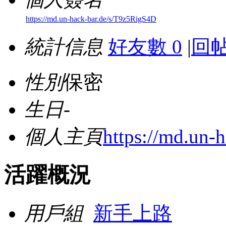
https://md.un-hack-bar.de/s/T9z5RigS4D
統計信息
好友數 0
|
回帖
性別
保密
生日
-
個人主頁
https://md.un-
活躍概況
用戶組
新手上路