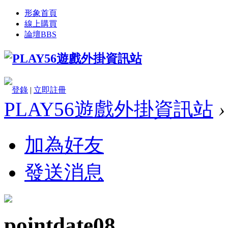
形象首頁
線上購買
論壇
BBS
登錄
|
立即註冊
PLAY56遊戲外掛資訊站
›
加為好友
發送消息
pointdate08