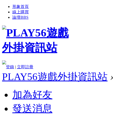
形象首頁
線上購買
論壇
BBS
登錄
|
立即註冊
PLAY56遊戲外掛資訊站
›
加為好友
發送消息