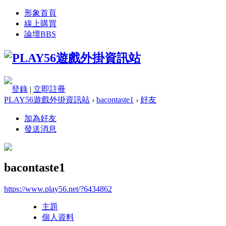
形象首頁
線上購買
論壇
BBS
登錄
|
立即註冊
PLAY56遊戲外掛資訊站
›
bacontaste1
›
好友
加為好友
發送消息
bacontaste1
https://www.play56.net/?6434862
主題
個人資料