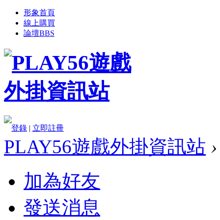
形象首頁
線上購買
論壇
BBS
登錄
|
立即註冊
PLAY56遊戲外掛資訊站
›
加為好友
發送消息