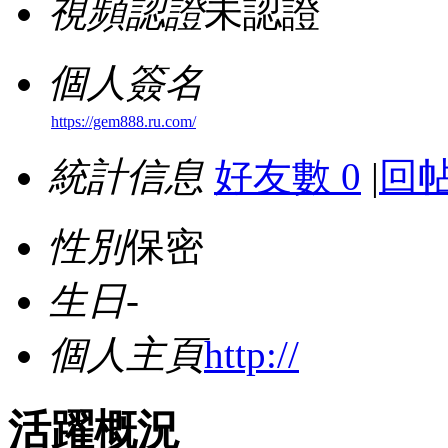
視頻認證
未認證
個人簽名
https://gem888.ru.com/
統計信息
好友數 0
|
回帖
性別
保密
生日
-
個人主頁
http://
活躍概況