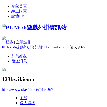
形象首頁
線上購買
論壇
BBS
登錄
|
立即註冊
PLAY56遊戲外掛資訊站
›
123bwikicom
›
個人資料
加為好友
發送消息
123bwikicom
https://www.play56.net/?6120267
主題
個人資料