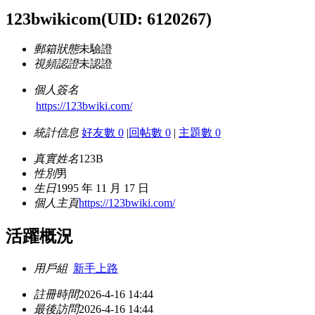
123bwikicom
(UID: 6120267)
郵箱狀態
未驗證
視頻認證
未認證
個人簽名
https://123bwiki.com/
統計信息
好友數 0
|
回帖數 0
|
主題數 0
真實姓名
123B
性別
男
生日
1995 年 11 月 17 日
個人主頁
https://123bwiki.com/
活躍概況
用戶組
新手上路
註冊時間
2026-4-16 14:44
最後訪問
2026-4-16 14:44