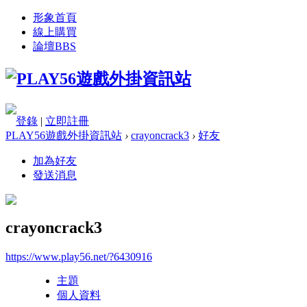
形象首頁
線上購買
論壇
BBS
登錄
|
立即註冊
PLAY56遊戲外掛資訊站
›
crayoncrack3
›
好友
加為好友
發送消息
crayoncrack3
https://www.play56.net/?6430916
主題
個人資料