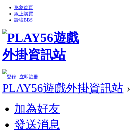
形象首頁
線上購買
論壇
BBS
登錄
|
立即註冊
PLAY56遊戲外掛資訊站
›
加為好友
發送消息