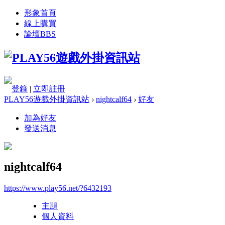
形象首頁
線上購買
論壇
BBS
登錄
|
立即註冊
PLAY56遊戲外掛資訊站
›
nightcalf64
›
好友
加為好友
發送消息
nightcalf64
https://www.play56.net/?6432193
主題
個人資料