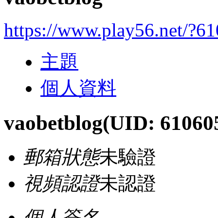
https://www.play56.net/?6
主題
個人資料
vaobetblog
(UID: 61060
郵箱狀態
未驗證
視頻認證
未認證
個人簽名