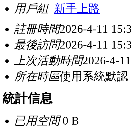
用戶組
新手上路
註冊時間
2026-4-11 15:
最後訪問
2026-4-11 15:
上次活動時間
2026-4-11
所在時區
使用系統默認
統計信息
已用空間
0 B