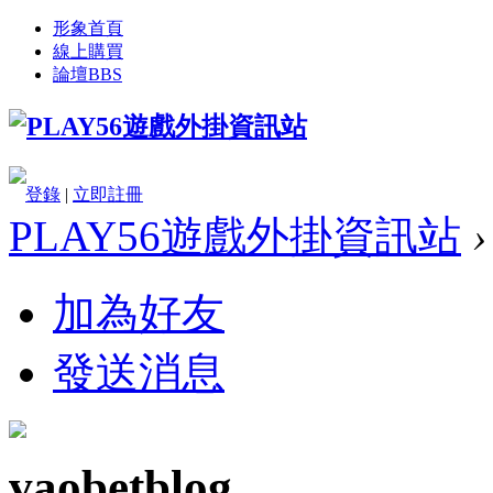
形象首頁
線上購買
論壇
BBS
登錄
|
立即註冊
PLAY56遊戲外掛資訊站
›
加為好友
發送消息
vaobetblog