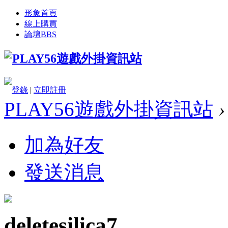
形象首頁
線上購買
論壇
BBS
登錄
|
立即註冊
PLAY56遊戲外掛資訊站
›
加為好友
發送消息
deletesilica7