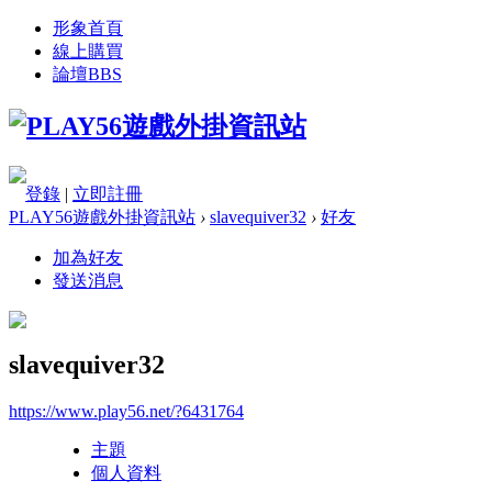
形象首頁
線上購買
論壇
BBS
登錄
|
立即註冊
PLAY56遊戲外掛資訊站
›
slavequiver32
›
好友
加為好友
發送消息
slavequiver32
https://www.play56.net/?6431764
主題
個人資料