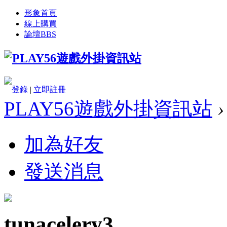
形象首頁
線上購買
論壇
BBS
登錄
|
立即註冊
PLAY56遊戲外掛資訊站
›
加為好友
發送消息
tunacelery3