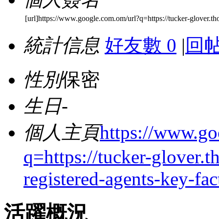
[url]https://www.google.com.om/url?q=https://tucker-glover.tho
統計信息
好友數 0
|
回帖
性別
保密
生日
-
個人主頁
https://www.go
q=https://tucker-glover.t
registered-agents-key-fac
活躍概況