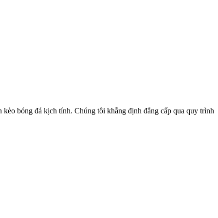
đến kèo bóng đá kịch tính. Chúng tôi khẳng định đẳng cấp qua quy trình