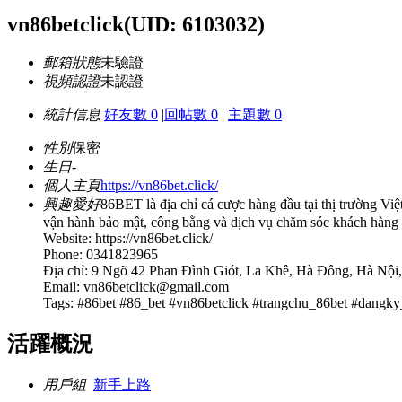
vn86betclick
(UID: 6103032)
郵箱狀態
未驗證
視頻認證
未認證
統計信息
好友數 0
|
回帖數 0
|
主題數 0
性別
保密
生日
-
個人主頁
https://vn86bet.click/
興趣愛好
86BET là địa chỉ cá cược hàng đầu tại thị trường Việ
vận hành bảo mật, công bằng và dịch vụ chăm sóc khách hàng 
Website: https://vn86bet.click/
Phone: 0341823965
Địa chỉ: 9 Ngõ 42 Phan Đình Giót, La Khê, Hà Đông, Hà Nội
Email:
vn86betclick@gmail.com
Tags: #86bet #86_bet #vn86betclick #trangchu_86bet #dangky
活躍概況
用戶組
新手上路