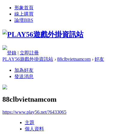
形象首頁
線上購買
論壇
BBS
登錄
|
立即註冊
PLAY56遊戲外掛資訊站
›
88clbvietnamcom
›
好友
加為好友
發送消息
88clbvietnamcom
https://www.play56.net/?6433065
主題
個人資料