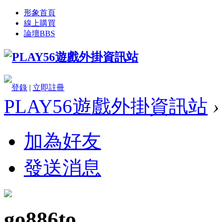
形象首頁
線上購買
論壇
BBS
登錄
|
立即註冊
PLAY56遊戲外掛資訊站
›
加為好友
發送消息
go886to