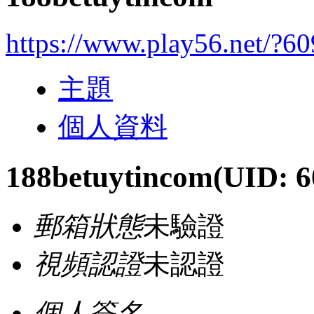
https://www.play56.net/?6
主題
個人資料
188betuytincom
(UID: 6
郵箱狀態
未驗證
視頻認證
未認證
個人簽名