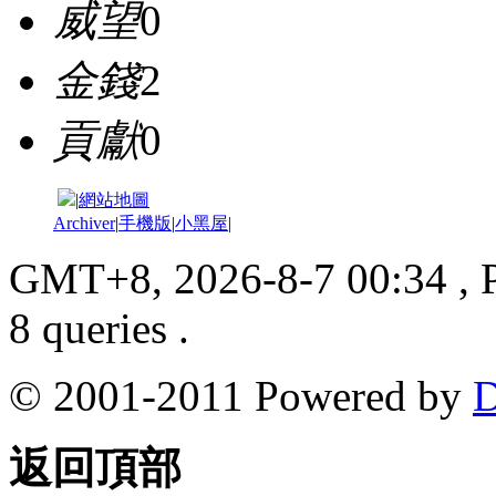
威望
0
金錢
2
貢獻
0
|
網站地圖
Archiver
|
手機版
|
小黑屋
|
GMT+8, 2026-8-7 00:34
, 
8 queries .
© 2001-2011 Powered by
D
返回頂部