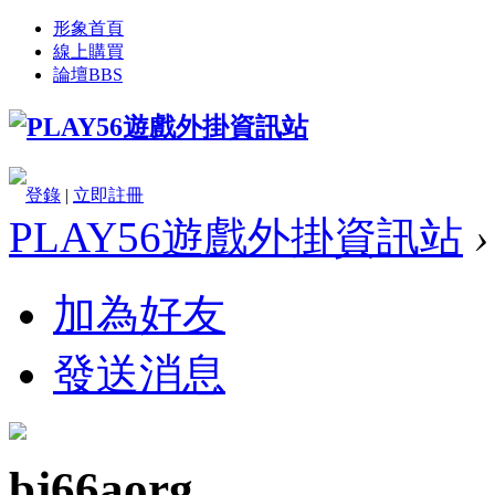
形象首頁
線上購買
論壇
BBS
登錄
|
立即註冊
PLAY56遊戲外掛資訊站
›
加為好友
發送消息
bj66aorg