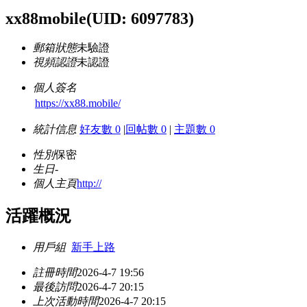
xx88mobile
(UID: 6097783)
郵箱狀態
未驗證
視頻認證
未認證
個人簽名
https://xx88.mobile/
統計信息
好友數 0
|
回帖數 0
|
主題數 0
性別
保密
生日
-
個人主頁
http://
活躍概況
用戶組
新手上路
註冊時間
2026-4-7 19:56
最後訪問
2026-4-7 20:15
上次活動時間
2026-4-7 20:15