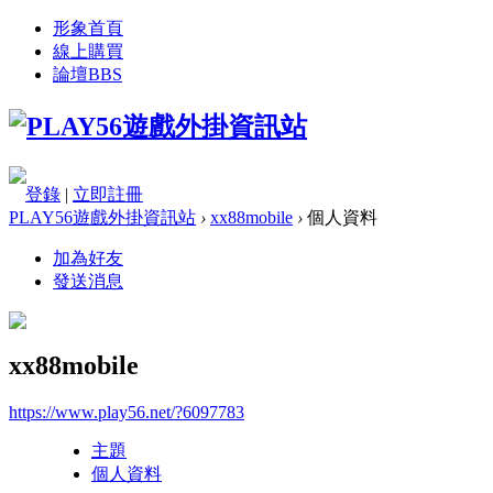
形象首頁
線上購買
論壇
BBS
登錄
|
立即註冊
PLAY56遊戲外掛資訊站
›
xx88mobile
›
個人資料
加為好友
發送消息
xx88mobile
https://www.play56.net/?6097783
主題
個人資料