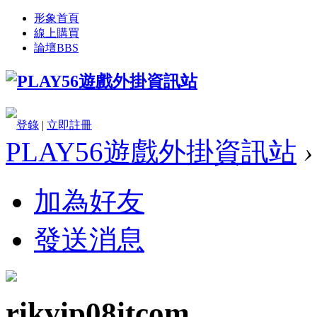
形象首頁
線上購買
論壇
BBS
登錄
|
立即註冊
PLAY56遊戲外掛資訊站
›
加為好友
發送消息
rikvip08itcom