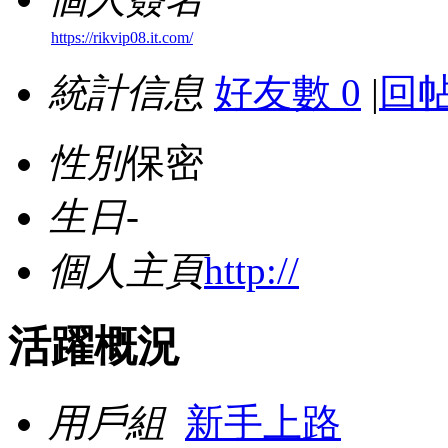
https://rikvip08.it.com/
統計信息
好友數 0
|
回帖
性別
保密
生日
-
個人主頁
http://
活躍概況
用戶組
新手上路