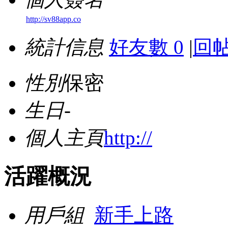
http://sv88app.co
統計信息
好友數 0
|
回帖
性別
保密
生日
-
個人主頁
http://
活躍概況
用戶組
新手上路