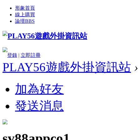
形象首頁
線上購買
論壇
BBS
登錄
|
立即註冊
PLAY56遊戲外掛資訊站
›
加為好友
發送消息
sv88appco1