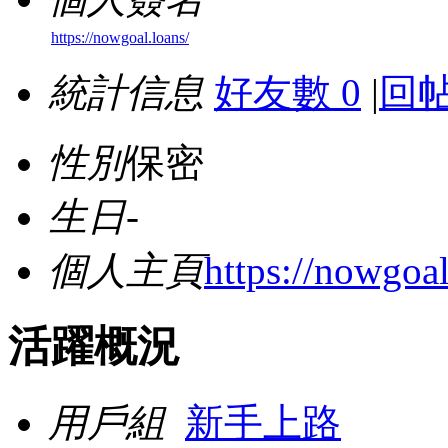
https://nowgoal.loans/
統計信息
好友數 0
|
回帖
性別
保密
生日
-
個人主頁
https://nowgoal
活躍概況
用戶組
新手上路