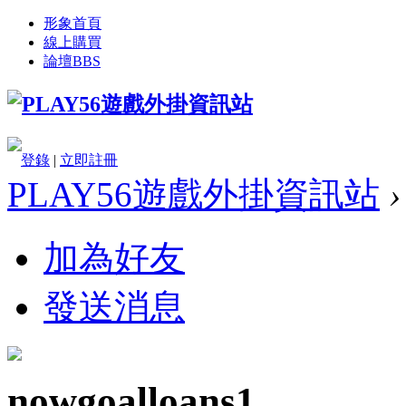
形象首頁
線上購買
論壇
BBS
登錄
|
立即註冊
PLAY56遊戲外掛資訊站
›
加為好友
發送消息
nowgoalloans1