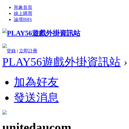
形象首頁
線上購買
論壇
BBS
登錄
|
立即註冊
PLAY56遊戲外掛資訊站
›
加為好友
發送消息
unitedaucom