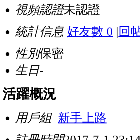
視頻認證
未認證
統計信息
好友數 0
|
回帖
性別
保密
生日
-
活躍概況
用戶組
新手上路
註冊時間
2017-7-1 23:1