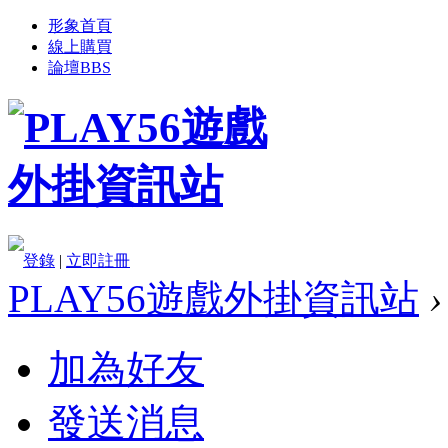
形象首頁
線上購買
論壇
BBS
登錄
|
立即註冊
PLAY56遊戲外掛資訊站
›
加為好友
發送消息