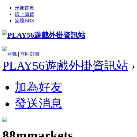
形象首頁
線上購買
論壇
BBS
登錄
|
立即註冊
PLAY56遊戲外掛資訊站
›
加為好友
發送消息
88mmarkets