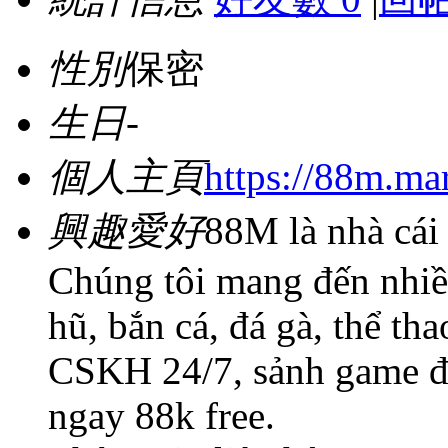
性別
保密
生日
-
個人主頁
https://88m.mar
興趣愛好
88M là nhà cái 
Chúng tôi mang đến nhiều
hũ, bắn cá, đá gà, thể tha
CSKH 24/7, sảnh game đạ
ngay 88k free.