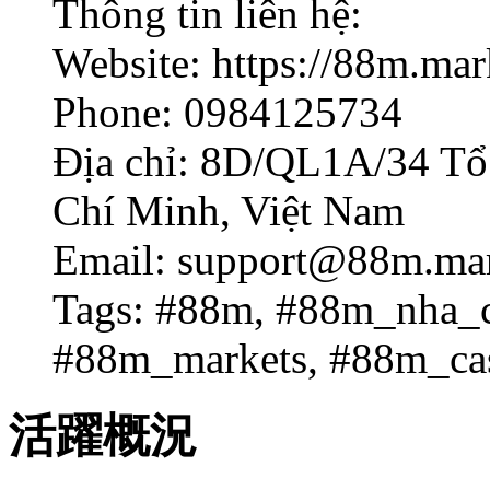
Thông tin liên hệ:
Website: https://88m.mar
Phone: 0984125734
Địa chỉ: 8D/QL1A/34 Tổ 
Chí Minh, Việt Nam
Email:
support@88m.mar
Tags: #88m, #88m_nha_
#88m_markets, #88m_ca
活躍概況